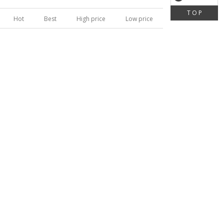
T O P
Hot
Best
High price
Low price