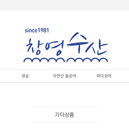
생굴
자연산 돌문어
바다장어
기타상품