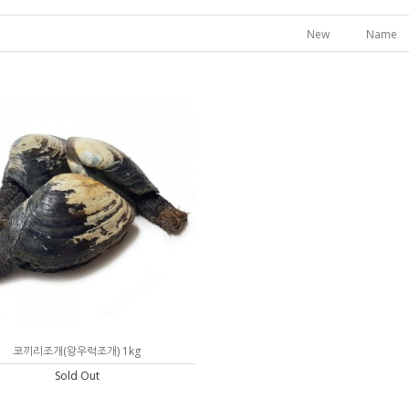
New
Name
코끼리조개(왕우럭조개) 1kg
Sold Out