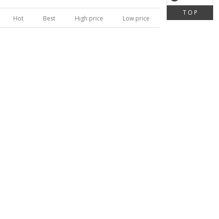
T O P
Hot
Best
High price
Low price