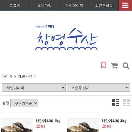
로그인
회원가입
마이페이지
최근본상품
가리비
해만가리비
정렬
해만가리비 1kg
해만가리비 3kg
(품절)
(품절)